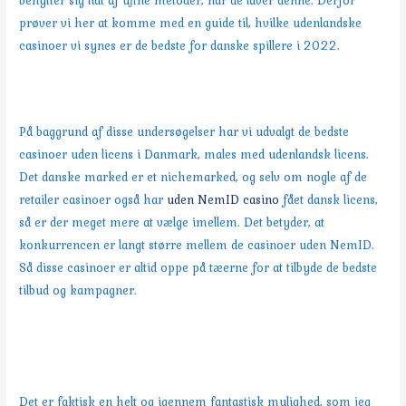
benytter sig lidt af ufine metoder, når de laver denne. Derfor
prøver vi her at komme med en guide til, hvilke udenlandske
casinoer vi synes er de bedste for danske spillere i 2022.
Fordele
På baggrund af disse undersøgelser har vi udvalgt de bedste
casinoer uden licens i Danmark, males med udenlandsk licens.
Det danske marked er et nichemarked, og selv om nogle af de
retailer casinoer også har
uden NemID casino
fået dansk licens,
så er der meget mere at vælge imellem. Det betyder, at
konkurrencen er langt større mellem de casinoer uden NemID.
Så disse casinoer er altid oppe på tæerne for at tilbyde de bedste
tilbud og kampagner.
Sådan Spiller Du På Et On Line Casino Uden
Nemid
Det er faktisk en helt og igennem fantastisk mulighed, som jeg