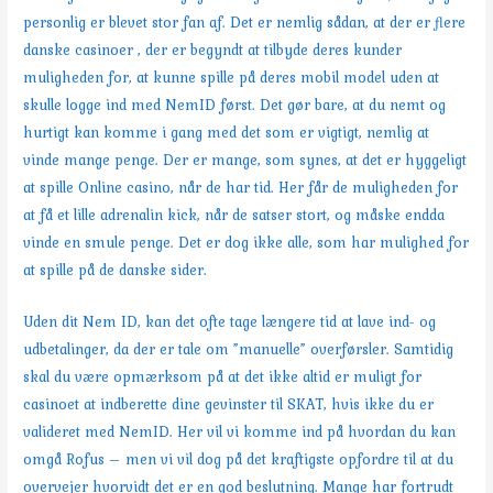
personlig er blevet stor fan af. Det er nemlig sådan, at der er flere
danske casinoer , der er begyndt at tilbyde deres kunder
muligheden for, at kunne spille på deres mobil model uden at
skulle logge ind med NemID først. Det gør bare, at du nemt og
hurtigt kan komme i gang med det som er vigtigt, nemlig at
vinde mange penge. Der er mange, som synes, at det er hyggeligt
at spille Online casino, når de har tid. Her får de muligheden for
at få et lille adrenalin kick, når de satser stort, og måske endda
vinde en smule penge. Det er dog ikke alle, som har mulighed for
at spille på de danske sider.
Uden dit Nem ID, kan det ofte tage længere tid at lave ind- og
udbetalinger, da der er tale om ”manuelle” overførsler. Samtidig
skal du være opmærksom på at det ikke altid er muligt for
casinoet at indberette dine gevinster til SKAT, hvis ikke du er
valideret med NemID. Her vil vi komme ind på hvordan du kan
omgå Rofus – men vi vil dog på det kraftigste opfordre til at du
overvejer hvorvidt det er en god beslutning. Mange har fortrudt