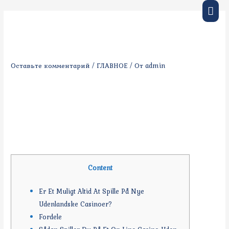
Гла
On Line Casino Uden
мен
Registrering I Finland
Оставьте комментарий
/
ГЛАВНОЕ
/ От
admin
On Line Casino Uden Nemid
Spil Lovligt Uden Brug Af
Nemid!
Content
Er Et Muligt Altid At Spille På Nye
Udenlandske Casinoer?
Fordele