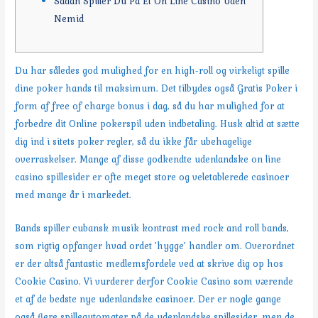
Sådan Spiller Du På Et On Line Casino Uden
Nemid
Du har således god mulighed for en high-roll og virkeligt spille
dine poker hands til maksimum. Det tilbydes også Gratis Poker i
form af free of charge bonus i dag, så du har mulighed for at
forbedre dit Online pokerspil uden indbetaling. Husk altid at sætte
dig ind i sitets poker regler, så du ikke får ubehagelige
overraskelser. Mange af disse godkendte udenlandske on line
casino spillesider er ofte meget store og veletablerede casinoer
med mange år i markedet.
Bands spiller cubansk musik kontrast med rock and roll bands,
som rigtig opfanger hvad ordet ’hygge’ handler om. Overordnet
er der altså fantastic medlemsfordele ved at skrive dig op hos
Cookie Casino. Vi vurderer derfor Cookie Casino som værende
et af de bedste nye udenlandske casinoer. Der er nogle gange
også flere spilleautomater på de udenlandske spillesider, men de