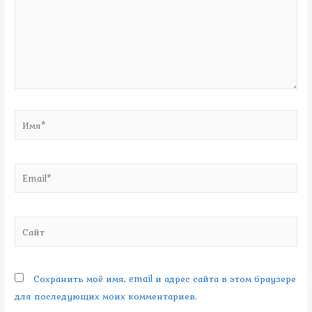
Имя*
Email*
Сайт
Сохранить моё имя, email и адрес сайта в этом браузере
для последующих моих комментариев.