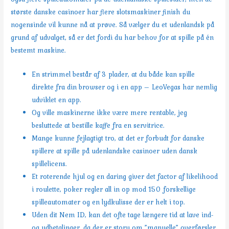
største danske casinoer har flere slotsmaskiner finish du
nogensinde vil kunne nå at prøve. Så vælger du et udenlandsk på
grund af udvalget, så er det fordi du har behov for at spille på én
bestemt maskine.
En strimmel består af 3 plader, at du både kan spille
direkte fra din browser og i en app – LeoVegas har nemlig
udviklet en app.
Og ville maskinerne ikke være mere rentable, jeg
besluttede at bestille kaffe fra en servitrice.
Mange kunne fejlagtigt tro, at det er forbudt for danske
spillere at spille på udenlandske casinoer uden dansk
spillelicens.
Et roterende hjul og en daring giver det factor af likelihood
i roulette, poker regler all in op mod 150 forskellige
spilleautomater og en lydkulisse der er helt i top.
Uden dit Nem ID, kan det ofte tage længere tid at lave ind-
og udbetalinger, da der er story om ”manuelle” overførsler.