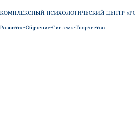
КОМПЛЕКСНЫЙ ПСИХОЛОГИЧЕСКИЙ ЦЕНТР «Р
Развитие-Обучение-Система-Творчество
26.02.2021
Россия отмечает Всемирный день НКО
27 февраля — Всемирный день некоммерческих организаций. В
И наверно даже трех дней будет мало, чтобы выразить благод
Колл-центр психологической помощи «РОСТ» — молодая кома
пандемии и самоизоляции.
Вначале как горячая линия, а позже в режиме Колл-центра
звонок важен. И на сегодняшний день звонков более тысячи
День НКО — приятный повод оглянуться на путь, который 