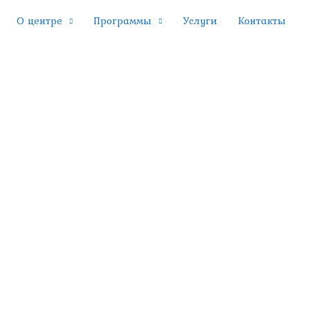
О центре
Программы
Услуги
Контакты
#ДеньНКО.
авилом жизни.
 общества — дать психологическую поддержку в ситуации
лефону. У психологов нет перерывов и выходных, каждый