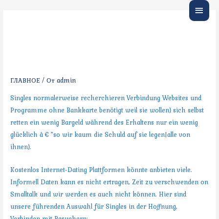
Глав
Anschluss Sites & Programme
меню
ohne Mastercard erforderlich
für 2020
ГЛАВНОЕ
/ От
admin
Singles normalerweise recherchieren Verbindung Websites und
Programme ohne Bankkarte benötigt weil sie wollen} sich selbst
retten ein wenig Bargeld während des Erhaltens nur ein wenig
glücklich â € ”so wir kaum die Schuld auf sie legen|alle von
ihnen}.
Kostenlos Internet-Dating Plattformen könnte anbieten viele.
Informell Daten kann es nicht ertragen, Zeit zu verschwenden on
Smalltalk und wir werden es auch nicht können. Hier sind
unsere führenden Auswahl für Singles in der Hoffnung,
Verbinden mit Besuchern: