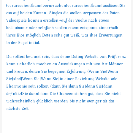
{verursachen|kann|verursachen|verursachen|kann|auslösen|Str
ess auf beiden Kanten . Singles die wollen verpassen das Raten
Videospiele können erstellen «auf der Suche nach etwas
bedeutsam» oder «einfach wollen etwas entspannt «innerhalb
ihres Bios möglich Daten sehr gut weiß, was ihre Erwartungen
in der Regel initial.
Du solltest bewusst sein, dass deine Dating-Website von Präferenz
kann sicherlich machen an Auswirkungen mit was Art Männer
und Frauen, denen Sie begegnen Erfahrung. {Wenn Sie|Wenn
Sie|sind|Wenn Sie|Wenn Sie|in einer Beziehung Website wie
Eharmonie sein sollten, {dann Sie|dann Sie|dann Sie|dann
definitiv|Sie dann|dann Die Chancen stehen gut, dass Sie nicht
wahrscheinlich glücklich werden, bis nicht weniger als das
nächste Zeit.
Wie geht es dir Wählen Sie die
besten >