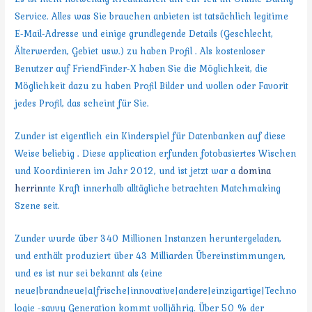
Service. Alles was Sie brauchen anbieten ist tatsächlich legitime
E-Mail-Adresse und einige grundlegende Details (Geschlecht,
Älterwerden, Gebiet usw.) zu haben Profil . Als kostenloser
Benutzer auf FriendFinder-X haben Sie die Möglichkeit, die
Möglichkeit dazu zu haben Profil Bilder und wollen oder Favorit
jedes Profil, das scheint für Sie.
Zunder ist eigentlich ein Kinderspiel für Datenbanken auf diese
Weise beliebig . Diese application erfunden fotobasiertes Wischen
und Koordinieren im Jahr 2012, und ist jetzt war a
domina
herrin
nte Kraft innerhalb alltägliche betrachten Matchmaking
Szene seit.
Zunder wurde über 340 Millionen Instanzen heruntergeladen,
und enthält produziert über 43 Milliarden Übereinstimmungen,
und es ist nur sei bekannt als {eine
neue|brandneue|a|frische|innovative|andere|einzigartige|Techno
logie -savvy Generation kommt volljährig. Über 50 % der