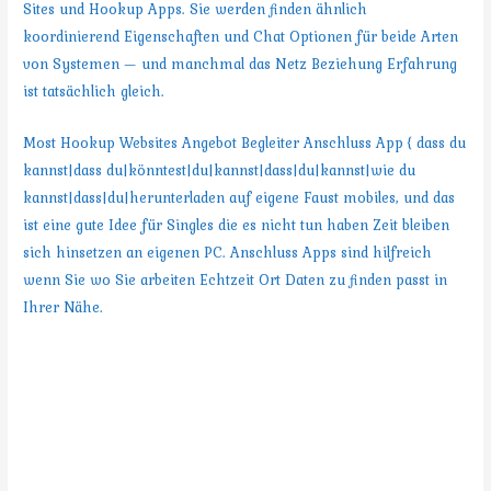
Sites und Hookup Apps. Sie werden finden ähnlich
koordinierend Eigenschaften und Chat Optionen für beide Arten
von Systemen — und manchmal das Netz Beziehung Erfahrung
ist tatsächlich gleich.
Most Hookup Websites Angebot Begleiter Anschluss App { dass du
kannst|dass du|könntest|du|kannst|dass|du|kannst|wie du
kannst|dass|du|herunterladen auf eigene Faust mobiles, und das
ist eine gute Idee für Singles die es nicht tun haben Zeit bleiben
sich hinsetzen an eigenen PC. Anschluss Apps sind hilfreich
wenn Sie wo Sie arbeiten Echtzeit Ort Daten zu finden passt in
Ihrer Nähe.
Ausführen Die meisten Websites
und Apps {Ermöglichen
Sie|Ihnen|zu ermöglichen,|Ihnen|zu
erlauben|Machen Sie es einfacher,|