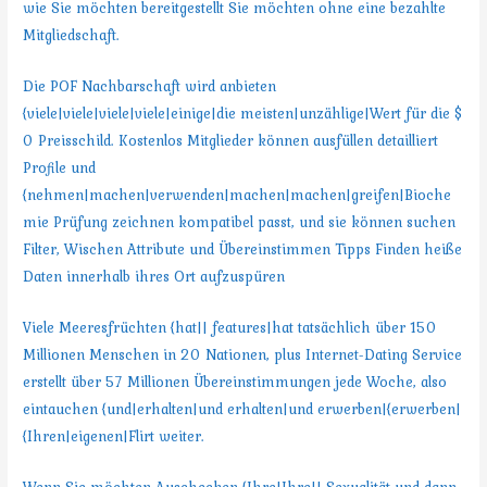
wie Sie möchten bereitgestellt Sie möchten ohne eine bezahlte
Mitgliedschaft.
Die POF Nachbarschaft wird anbieten
{viele|viele|viele|viele|einige|die meisten|unzählige|Wert für die $
0 Preisschild. Kostenlos Mitglieder können ausfüllen detailliert
Profile und
{nehmen|machen|verwenden|machen|machen|greifen|Bioche
mie Prüfung zeichnen kompatibel passt, und sie können suchen
Filter, Wischen Attribute und Übereinstimmen Tipps Finden heiße
Daten innerhalb ihres Ort aufzuspüren
Viele Meeresfrüchten {hat|| features|hat tatsächlich über 150
Millionen Menschen in 20 Nationen, plus Internet-Dating Service
erstellt über 57 Millionen Übereinstimmungen jede Woche, also
eintauchen {und|erhalten|und erhalten|und erwerben|{erwerben|
{Ihren|eigenen|Flirt weiter.